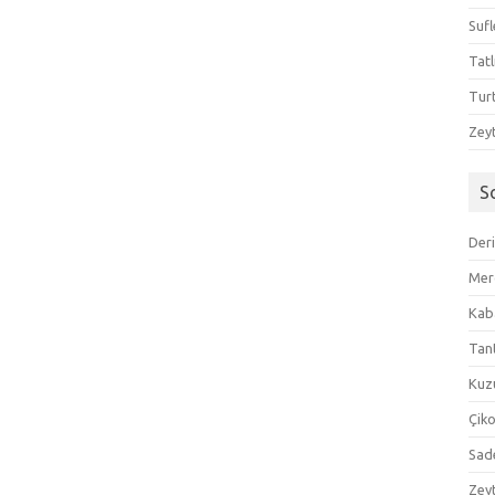
Sufl
Tatl
Tur
Zeyt
S
Der
Mer
Kaba
Tan
Kuzu
Çik
Sad
Zeyt