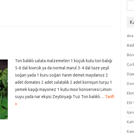
Ara
K
Ana
Balı
Bör
Ton balıklı salata malzemeleri 1 küçük kutu ton balığı
Çor
5-6 dal kıvırcık ya da normal marul 3-4 dal taze yeşil
Diye
soğan yada 1 kuru soğan Yarım demet maydanoz 2
adet domates 2 adet salatalık 2 adet kornişon turşu 1
Don
yemek kaşığı mayonez 1 kutu mısır konservesi Limon
Ekm
suyu yada nar ekşisi Zeytinyağı Tuz Ton balıklı…
Tarifi
Etli
»
İçec
Kahv
Kan