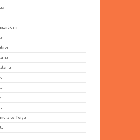
ap
hazırlıkları
te
abiye
arna
alama
ze
ta
v
za
amura ve Turşu
ata