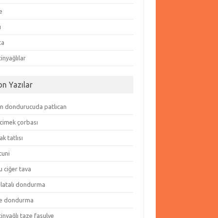
e
ı
ta
inyağlılar
on Yazılar
in dondurucuda patlıcan
cimek çorbası
k tatlısı
tuni
 ciğer tava
olatalı dondurma
e dondurma
inyağlı taze fasulye