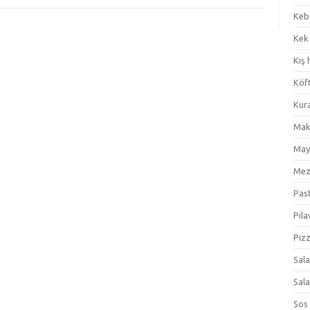
Keb
Kek
Kış 
Köf
Kur
Mak
May
Me
Pas
Pila
Piz
Sal
Sal
Sos