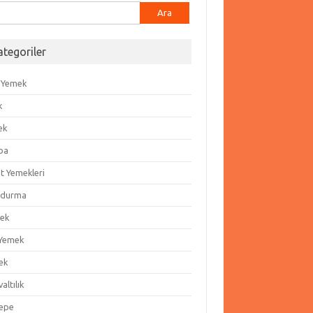
ma:
ategoriler
 Yemek
k
ek
ba
t Yemekleri
durma
ek
 Yemek
ek
altılık
epe