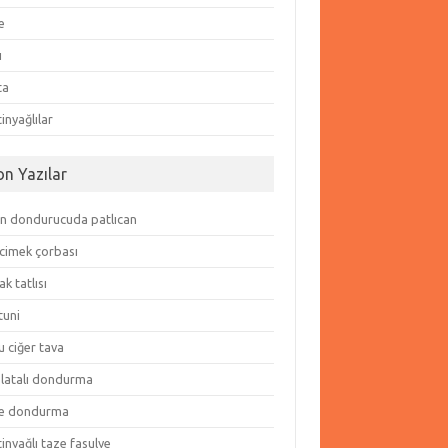
e
ı
ta
inyağlılar
on Yazılar
in dondurucuda patlıcan
cimek çorbası
k tatlısı
tuni
 ciğer tava
olatalı dondurma
e dondurma
inyağlı taze fasulye