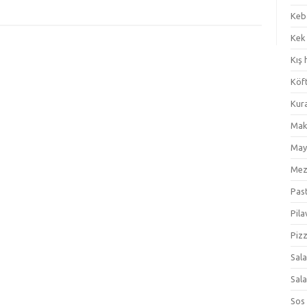
Keb
Kek
Kış 
Köf
Kur
Mak
May
Me
Pas
Pila
Piz
Sal
Sal
Sos