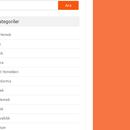
ma:
ategoriler
 Yemek
k
ek
ba
t Yemekleri
durma
ek
 Yemek
ek
altılık
epe