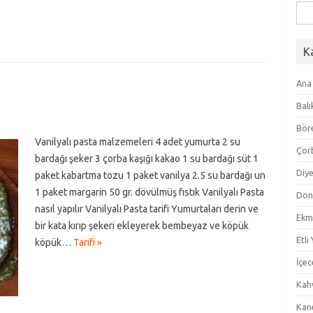
Ara
K
Ana
Balı
Bör
Vanilyalı pasta malzemeleri 4 adet yumurta 2 su
Çor
bardağı şeker 3 çorba kaşığı kakao 1 su bardağı süt 1
Diye
paket kabartma tozu 1 paket vanilya 2.5 su bardağı un
1 paket margarin 50 gr. dövülmüş fıstık Vanilyalı Pasta
Don
nasıl yapılır Vanilyalı Pasta tarifi Yumurtaları derin ve
Ekm
bir kata kırıp şekeri ekleyerek bembeyaz ve köpük
Etli
köpük…
Tarifi »
İçec
Kahv
Kan