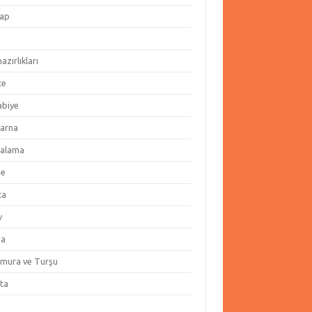
ap
hazırlıkları
te
abiye
arna
alama
ze
ta
v
za
amura ve Turşu
ata