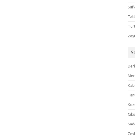
Sufl
Tatl
Tur
Zeyt
S
Der
Mer
Kaba
Tan
Kuzu
Çik
Sad
Zeyt