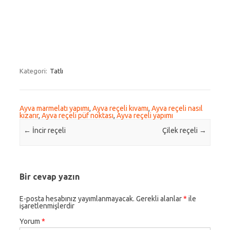
Kategori:
Tatlı
Ayva marmelatı yapımı
,
Ayva reçeli kıvamı
,
Ayva reçeli nasıl
kızarır
,
Ayva reçeli püf noktası
,
Ayva reçeli yapımı
Post navigation
←
İncir reçeli
Çilek reçeli
→
Bir cevap yazın
E-posta hesabınız yayımlanmayacak.
Gerekli alanlar
*
ile
işaretlenmişlerdir
Yorum
*