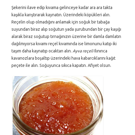
Şekerini ilave edip kıvama gelinceye kadar ara ara takta
kaşıkla karıştırarak kaynatın. Üzerindeki köpükleri alın.
Reçelin olup olmadığını anlamak için soğuk bir tabağa
suyundan biraz alıp soğutun yada şurubundan bir çay kaşığı
alarak biraz soğutup tırnağınızın üzerine bir damla damlatın
dağılmıyorsa kıvamı reçel kıvamında ise limonunu katıp iki
taşım daha kaynatıp ocaktan alın.
Ayva reçeli
Ilınınca
kavanozlara boşaltıp üzerindeki hava kabarcıklarını kağıt
peçete ile alın. Soğuyunca sıkıca kapatın. Afiyet olsun.