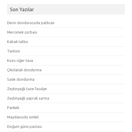
Son Yazılar
Derin dondurucuda patlıcan
Mercimek çorbası
Kabak tatlısı
Tantuni
Kuzu ciğer tava
Çikolatalı dondurma
Sade dondurma
Zeytinyağlı taze fasulye
Zeytinyağlı yaprak sarma
Pankek
Maydanozlu omlet
Doğum günü pastası