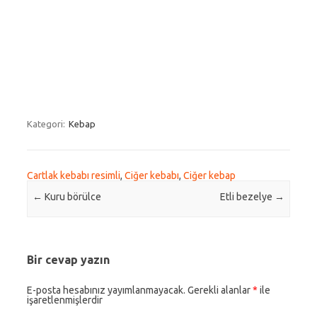
Kategori:
Kebap
Cartlak kebabı resimli
,
Ciğer kebabı
,
Ciğer kebap
Post navigation
←
Kuru börülce
Etli bezelye
→
Bir cevap yazın
E-posta hesabınız yayımlanmayacak.
Gerekli alanlar
*
ile
işaretlenmişlerdir