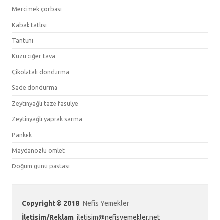
Mercimek çorbası
Kabak tatlısı
Tantuni
Kuzu ciğer tava
Çikolatalı dondurma
Sade dondurma
Zeytinyağlı taze fasulye
Zeytinyağlı yaprak sarma
Pankek
Maydanozlu omlet
Doğum günü pastası
Copyright © 2018
Nefis Yemekler
İletişim/Reklam
iletisim@nefisyemekler.net