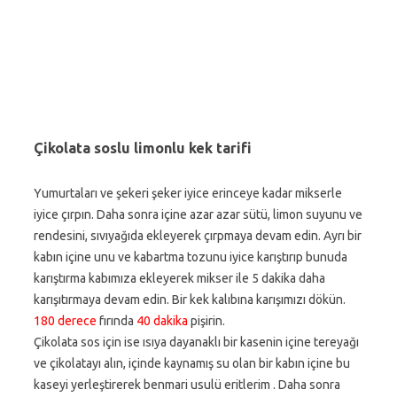
Çikolata soslu limonlu kek tarifi
Yumurtaları ve şekeri şeker iyice erinceye kadar mikserle
iyice çırpın. Daha sonra içine azar azar sütü, limon suyunu ve
rendesini, sıvıyağıda ekleyerek çırpmaya devam edin. Ayrı bir
kabın içine unu ve kabartma tozunu iyice karıştırıp bunuda
karıştırma kabımıza ekleyerek mikser ile 5 dakika daha
karışıtırmaya devam edin. Bir kek kalıbına karışımızı dökün.
180 derece
fırında
40 dakika
pişirin.
Çikolata sos için ise ısıya dayanaklı bir kasenin içine tereyağı
ve çikolatayı alın, içinde kaynamış su olan bir kabın içine bu
kaseyi yerleştirerek benmari usulü eritlerim . Daha sonra