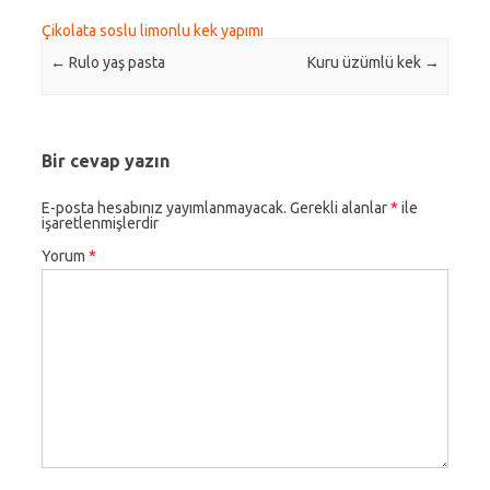
Çikolata soslu limonlu kek yapımı
Post navigation
←
Rulo yaş pasta
Kuru üzümlü kek
→
Bir cevap yazın
E-posta hesabınız yayımlanmayacak.
Gerekli alanlar
*
ile
işaretlenmişlerdir
Yorum
*