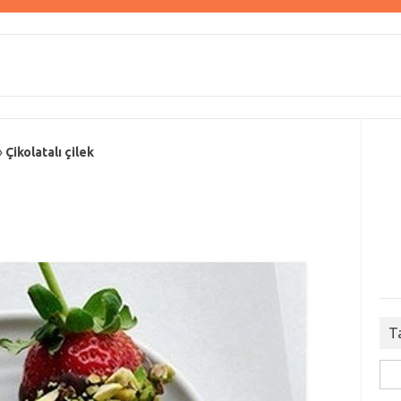
»
Çikolatalı çilek
T
Ara