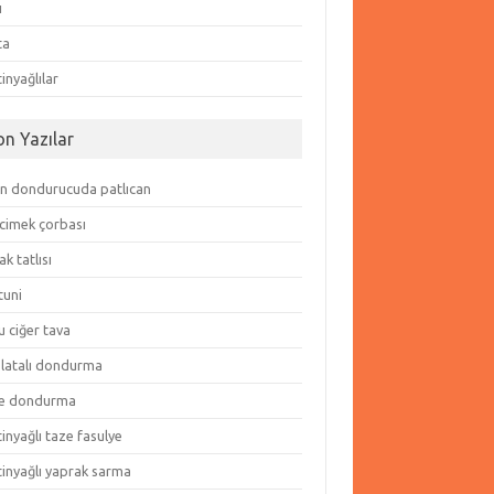
ı
ta
inyağlılar
on Yazılar
in dondurucuda patlıcan
cimek çorbası
k tatlısı
tuni
 ciğer tava
olatalı dondurma
e dondurma
inyağlı taze fasulye
tinyağlı yaprak sarma