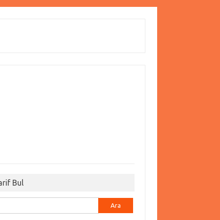
arif Bul
ma: