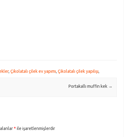
ekler
,
Çikolatalı çilek ev yapımı
,
Çikolatalı çilek yapılışı
,
Portakallı muffin kek
→
 alanlar
*
ile işaretlenmişlerdir