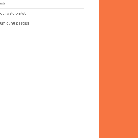
kek
danozlu omlet
um günü pastası