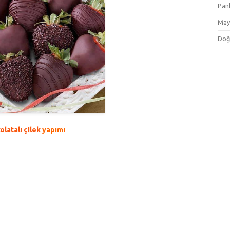
Pan
May
Doğ
olatalı çilek
yapımı