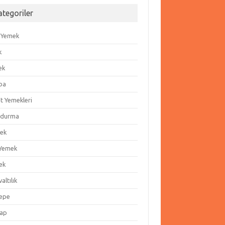
ategoriler
 Yemek
k
ek
ba
t Yemekleri
durma
ek
 Yemek
ek
altılık
epe
ap