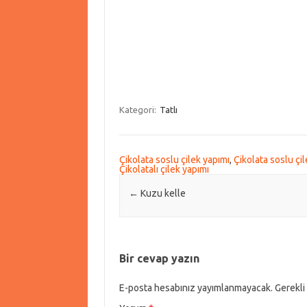
Kategori:
Tatlı
Çikolata soslu çilek yapımı
,
Çikolata soslu çil
Çikolatalı çilek yapımı
Post navigation
←
Kuzu kelle
Bir cevap yazın
E-posta hesabınız yayımlanmayacak.
Gerekli