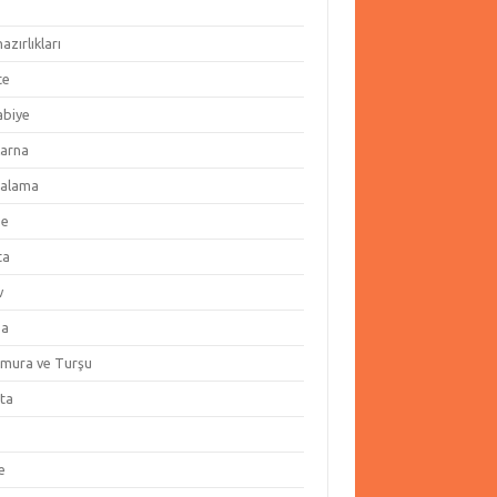
hazırlıkları
te
abiye
arna
alama
ze
ta
v
za
amura ve Turşu
ata
e