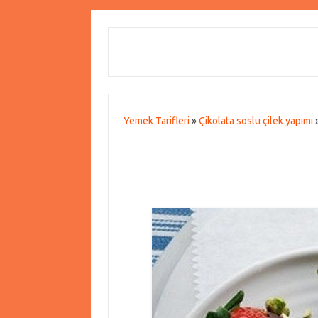
Yemek Tarifleri
»
Çikolata soslu çilek yapımı