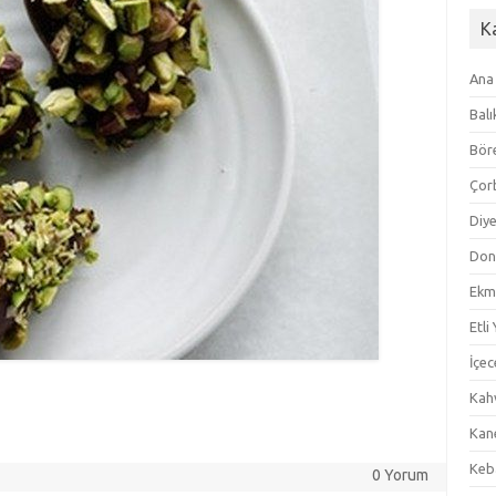
K
Ana
Balı
Bör
Çor
Diye
Don
Ekm
Etli
İçec
Kahv
Kan
Keb
0 Yorum