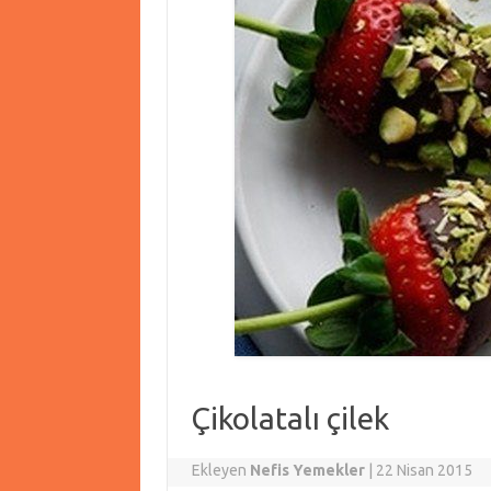
Çikolatalı çilek
Ekleyen
Nefis Yemekler
|
22 Nisan 2015