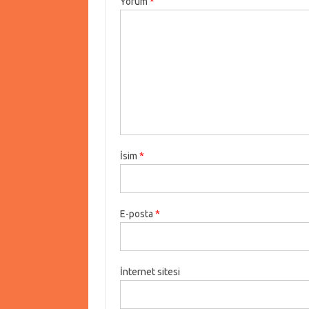
Yorum
*
İsim
*
E-posta
*
İnternet sitesi