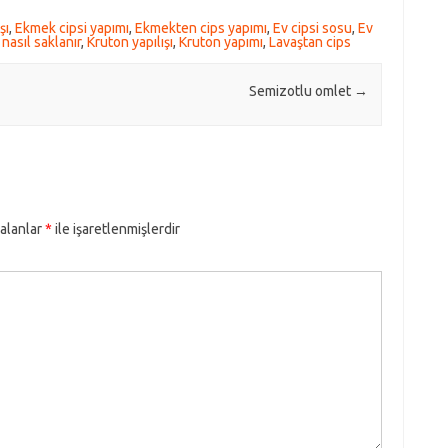
şı
,
Ekmek cipsi yapımı
,
Ekmekten cips yapımı
,
Ev cipsi sosu
,
Ev
nasıl saklanır
,
Kruton yapılışı
,
Kruton yapımı
,
Lavaştan cips
Semizotlu omlet
→
 alanlar
*
ile işaretlenmişlerdir