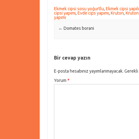
Ekmek cipsi sosu yoğurtlu
,
Ekmek cipsi yapılı
cipsi yapımı
,
Evde cips yapımı
,
Kruton
,
Kruton 
yapımı
Post navigation
←
Domates borani
Bir cevap yazın
E-posta hesabınız yayımlanmayacak.
Gerekli
Yorum
*