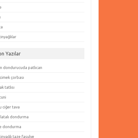
e
ı
ta
inyağlılar
on Yazılar
in dondurucuda patlıcan
cimek çorbası
k tatlısı
tuni
 ciğer tava
olatalı dondurma
e dondurma
inyağlı taze fasulye