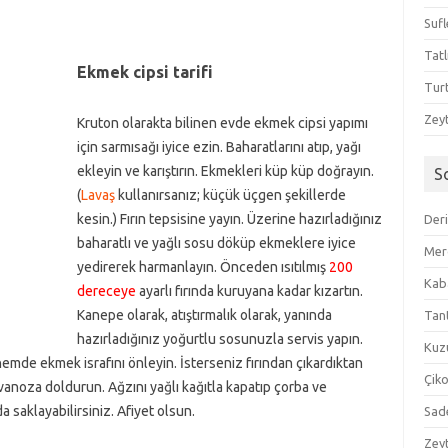
Sufl
Tatl
Ekmek cipsi tarifi
Tur
Zeyt
Kruton olarakta bilinen evde ekmek cipsi yapımı
için sarmısağı iyice ezin. Baharatlarını atıp, yağı
ekleyin ve karıştırın. Ekmekleri küp küp doğrayın.
S
(
Lavaş
kullanırsanız; küçük üçgen şekillerde
kesin.) Fırın tepsisine yayın. Üzerine hazırladığınız
Der
baharatlı ve yağlı sosu döküp ekmeklere iyice
Mer
yedirerek harmanlayın. Önceden ısıtılmış
200
Kaba
dereceye
ayarlı fırında kuruyana kadar kızartın.
Kanepe olarak, atıştırmalık olarak, yanında
Tan
hazırladığınız yoğurtlu sosunuzla servis yapın.
Kuzu
hemde ekmek israfını önleyin. İsterseniz fırından çıkardıktan
Çik
avanoza doldurun. Ağzını yağlı kağıtla kapatıp çorba ve
saklayabilirsiniz. Afiyet olsun.
Sad
Zeyt