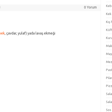
Keb
3
0 Yorum
Kek
Kış 
Köf
pek
, çavdar, yulaf) yada lavaş ekmeği
Kur
Mak
May
Me
Pas
Pila
Piz
Sal
Sal
Sos