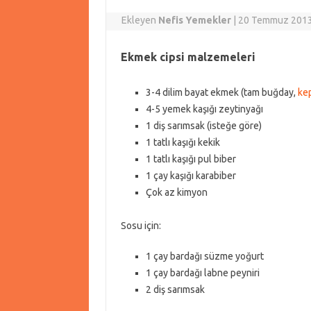
Ekleyen
Nefis Yemekler
|
20 Temmuz 201
Ekmek cipsi malzemeleri
3-4 dilim bayat ekmek (tam buğday,
ke
4-5 yemek kaşığı zeytinyağı
1 diş sarımsak (isteğe göre)
1 tatlı kaşığı kekik
1 tatlı kaşığı pul biber
1 çay kaşığı karabiber
Çok az kimyon
Sosu için:
1 çay bardağı süzme yoğurt
1 çay bardağı labne peyniri
2 diş sarımsak