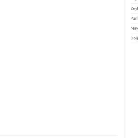
Zey
Pan
May
Doğ