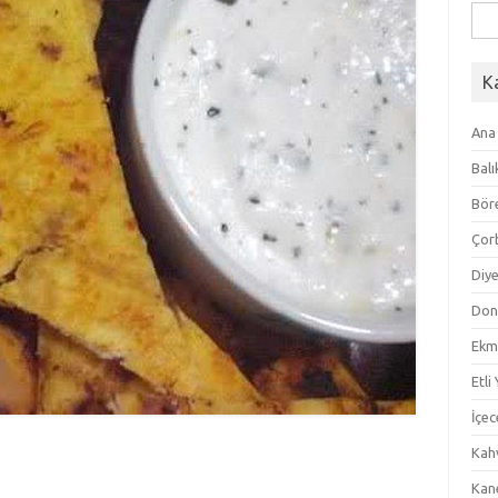
Ara
K
Ana
Balı
Bör
Çor
Diye
Don
Ekm
Etli
İçec
Kahv
Kan