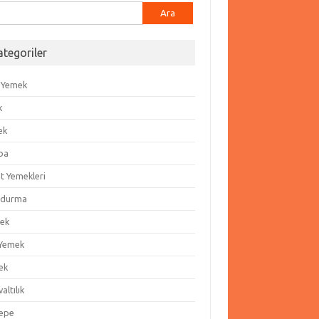
ma:
ategoriler
 Yemek
k
ek
ba
t Yemekleri
durma
ek
 Yemek
ek
altılık
epe