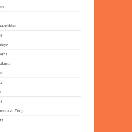
ap
hazırlıkları
te
abiye
arna
alama
ze
ta
v
za
amura ve Turşu
ata