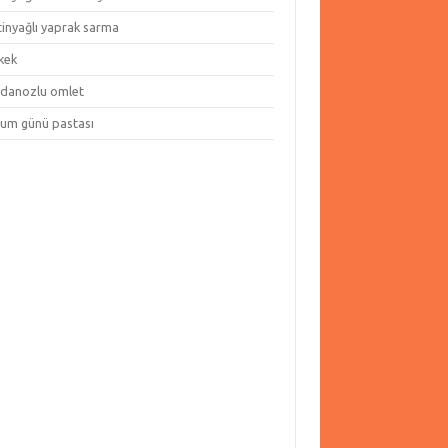
tinyağlı yaprak sarma
kek
danozlu omlet
um günü pastası