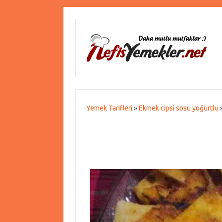
Yemek Tarifleri
»
Ekmek cipsi sosu yoğurtlu