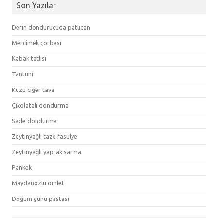
Son Yazılar
Derin dondurucuda patlıcan
Mercimek çorbası
Kabak tatlısı
Tantuni
Kuzu ciğer tava
Çikolatalı dondurma
Sade dondurma
Zeytinyağlı taze fasulye
Zeytinyağlı yaprak sarma
Pankek
Maydanozlu omlet
Doğum günü pastası