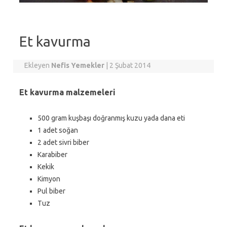
Et kavurma
Ekleyen
Nefis Yemekler
|
2 Şubat 2014
Et kavurma malzemeleri
500 gram kuşbaşı doğranmış kuzu yada dana eti
1 adet soğan
2 adet sivri biber
Karabiber
Kekik
Kimyon
Pul biber
Tuz