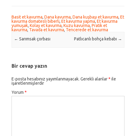
Basit et kavurma
,
Dana kavurma
,
Dana kuşbaşı et kavurma
,
Et
kavurma domatesli biberli
,
Et kavurma yapma
,
Et kavurma
yumuşak
,
Kolay et kavurma
,
Kuzu kavurma
,
Pratik et
kavurma
,
Tavada et kavurma
,
Tencerede et kavurma
Post navigation
←
Sarımsak çorbası
Patlıcanlı bohça kebabı
→
Bir cevap yazın
E-posta hesabınız yayımlanmayacak.
Gerekli alanlar
*
ile
işaretlenmişlerdir
Yorum
*