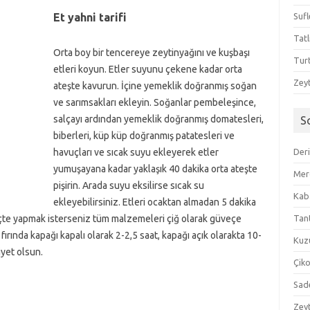
Et yahni tarifi
Sufl
Tatl
Orta boy bir tencereye zeytinyağını ve kuşbaşı
Tur
etleri koyun. Etler suyunu çekene kadar orta
Zeyt
ateşte kavurun. İçine yemeklik doğranmış soğan
ve sarımsakları ekleyin. Soğanlar pembeleşince,
salçayı ardından yemeklik doğranmış domatesleri,
S
biberleri, küp küp doğranmış patatesleri ve
havuçları ve sıcak suyu ekleyerek etler
Der
yumuşayana kadar yaklaşık 40 dakika orta ateşte
Mer
pişirin. Arada suyu eksilirse sıcak su
Kaba
ekleyebilirsiniz. Etleri ocaktan almadan 5 dakika
eçte yapmak isterseniz tüm malzemeleri çiğ olarak güveçe
Tan
 fırında kapağı kapalı olarak 2-2,5 saat, kapağı açık olarakta 10-
Kuzu
iyet olsun.
Çik
Sad
Zeyt