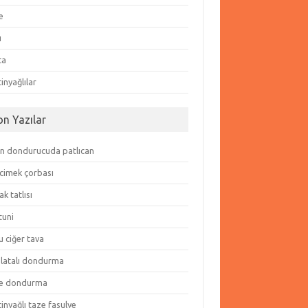
e
ı
ta
inyağlılar
on Yazılar
in dondurucuda patlıcan
cimek çorbası
k tatlısı
tuni
 ciğer tava
olatalı dondurma
e dondurma
inyağlı taze fasulye