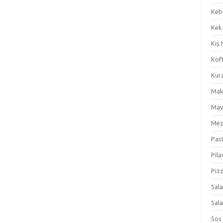
Keb
Kek
Kış 
Köf
Kur
Mak
May
Me
Pas
Pila
Piz
Sal
Sal
Sos