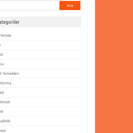
ma:
ategoriler
 Yemek
k
ek
ba
t Yemekleri
durma
ek
 Yemek
ek
altılık
epe