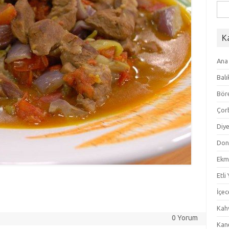
Ara
K
Ana
Balı
Bör
Çor
Diye
Don
Ekm
Etli
İçec
Kahv
0 Yorum
Kan