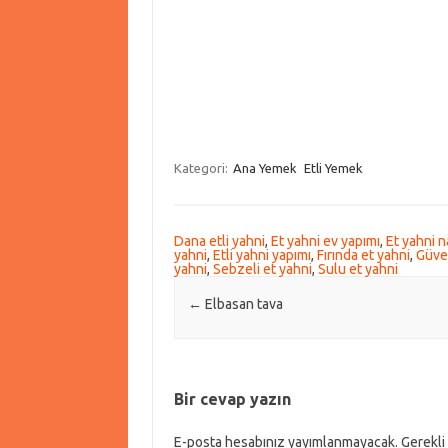
Kategori:
Ana Yemek
Etli Yemek
Dana etli yahni
,
Et yahni ev yapımı
,
Et yahni nas
yahni
,
Etli yahni yapımı
,
Fırında et yahni
,
Güve
yahni
,
Sebzeli et yahni
,
Sulu et yahni
Post navigation
←
Elbasan tava
Bir cevap yazın
E-posta hesabınız yayımlanmayacak.
Gerekli