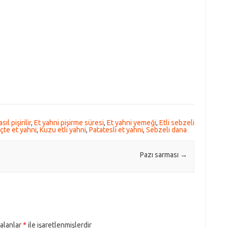
ıl pişirilir
,
Et yahni pişirme süresi
,
Et yahni yemeği
,
Etli sebzeli
çte et yahni
,
Kuzu etli yahni
,
Patatesli et yahni
,
Sebzeli dana
Pazı sarması
→
 alanlar
*
ile işaretlenmişlerdir