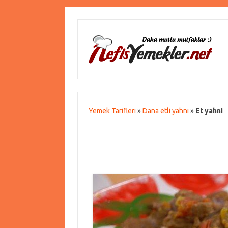
Yemek Tarifleri
»
Dana etli yahni
»
Et yahni