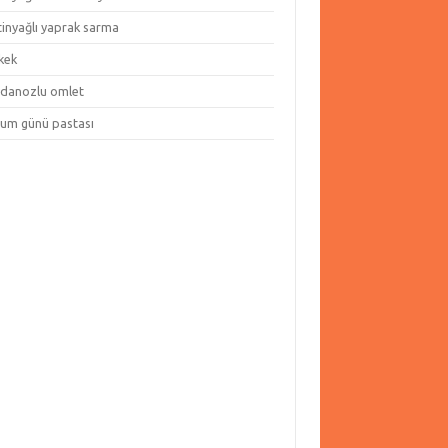
tinyağlı yaprak sarma
kek
danozlu omlet
um günü pastası