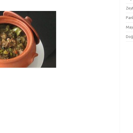
Zey
Pan
May
Doğ