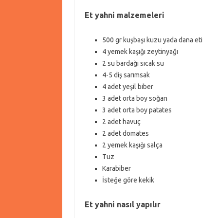
Et yahni malzemeleri
500 gr kuşbaşı kuzu yada dana eti
4 yemek kaşığı zeytinyağı
2 su bardağı sıcak su
4-5 diş sarımsak
4 adet yeşil biber
3 adet orta boy soğan
3 adet orta boy patates
2 adet havuç
2 adet domates
2 yemek kaşığı salça
Tuz
Karabiber
İsteğe göre kekik
Et yahni nasıl yapılır