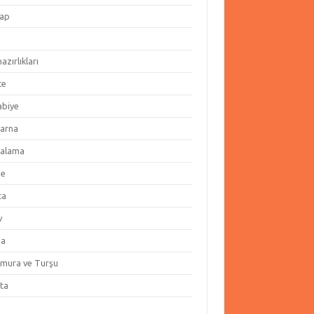
ap
hazırlıkları
te
abiye
arna
alama
ze
ta
v
za
amura ve Turşu
ata