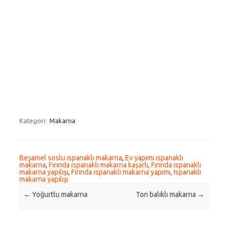
Kategori:
Makarna
Beşamel soslu ıspanaklı makarna
,
Ev yapımı ıspanaklı
makarna
,
Fırında ıspanaklı makarna kaşarlı
,
Fırında ıspanaklı
makarna yapılışı
,
Fırında ıspanaklı makarna yapımı
,
Ispanaklı
makarna yapılışı
Post navigation
←
Yoğurtlu makarna
Ton balıklı makarna
→