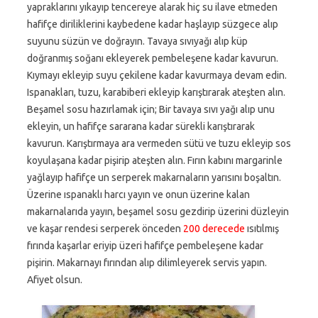
yapraklarını yıkayıp tencereye alarak hiç su ilave etmeden
hafifçe diriliklerini kaybedene kadar haşlayıp süzgece alıp
suyunu süzün ve doğrayın. Tavaya sıvıyağı alıp küp
doğranmış soğanı ekleyerek pembeleşene kadar kavurun.
Kıymayı ekleyip suyu çekilene kadar kavurmaya devam edin.
Ispanakları, tuzu, karabiberi ekleyip karıştırarak ateşten alın.
Beşamel sosu hazırlamak için; Bir tavaya sıvı yağı alıp unu
ekleyin, un hafifçe sararana kadar sürekli karıştırarak
kavurun. Karıştırmaya ara vermeden sütü ve tuzu ekleyip sos
koyulaşana kadar pişirip ateşten alın. Fırın kabını margarinle
yağlayıp hafifçe un serperek makarnaların yarısını boşaltın.
Üzerine ıspanaklı harcı yayın ve onun üzerine kalan
makarnalarıda yayın, beşamel sosu gezdirip üzerini düzleyin
ve kaşar rendesi serperek önceden
200 derecede
ısıtılmış
fırında kaşarlar eriyip üzeri hafifçe pembeleşene kadar
pişirin. Makarnayı fırından alıp dilimleyerek servis yapın.
Afiyet olsun.