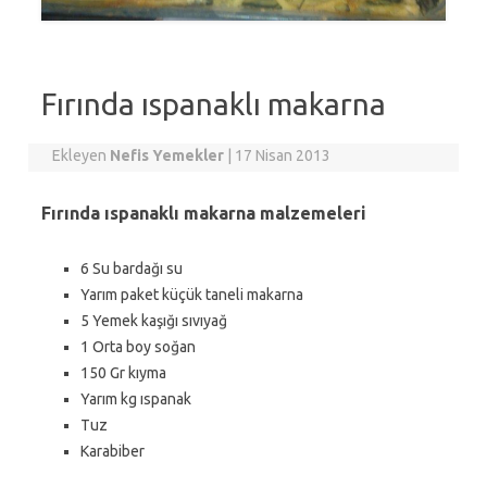
Fırında ıspanaklı makarna
Ekleyen
Nefis Yemekler
|
17 Nisan 2013
Fırında ıspanaklı makarna malzemeleri
6 Su bardağı su
Yarım paket küçük taneli makarna
5 Yemek kaşığı sıvıyağ
1 Orta boy soğan
150 Gr kıyma
Yarım kg ıspanak
Tuz
Karabiber