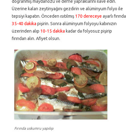
doğranmış maydanozu ve defne yapraklarını ilave edin.
Üzerine kalan zeytinyağını gezdirin ve alüminyum folyo ile
tepsiyi kapatın. Önceden ısıtılmış
170 dereceye
ayarlı fırında
35-40 dakika
pişirin. Sonra alüminyum folyoyu kabınızın
üzerinden alıp
10-15 dakika
kadar da folyosuz pişirip
fırından alın. Afiyet olsun.
Fırında uskumru yapılışı