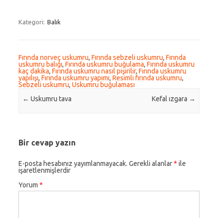
Kategori:
Balık
Fırında norveç uskumru
,
Fırında sebzeli uskumru
,
Fırında
uskumru balığı
,
Fırında uskumru buğulama
,
Fırında uskumru
kaç dakika
,
Fırında uskumru nasıl pişirilir
,
Fırında uskumru
yapılışı
,
Fırında uskumru yapımı
,
Resimli fırında uskumru
,
Sebzeli uskumru
,
Uskumru buğulaması
Post navigation
←
Uskumru tava
Kefal ızgara
→
Bir cevap yazın
E-posta hesabınız yayımlanmayacak.
Gerekli alanlar
*
ile
işaretlenmişlerdir
Yorum
*