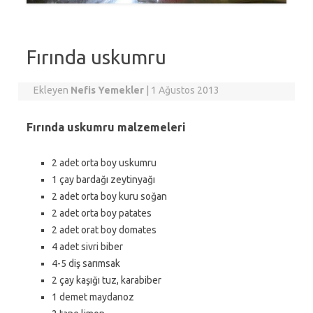
Fırında uskumru
Ekleyen
Nefis Yemekler
|
1 Ağustos 2013
Fırında uskumru malzemeleri
2 adet orta boy uskumru
1 çay bardağı zeytinyağı
2 adet orta boy kuru soğan
2 adet orta boy patates
2 adet orat boy domates
4 adet sivri biber
4-5 diş sarımsak
2 çay kaşığı tuz, karabiber
1 demet maydanoz