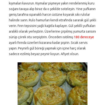
kıymaları kavurun. Kıymalar pişmeye yakın rendelenmiş kuru
soğanı tavaya alıp biraz da o şekilde soteleyin. Yine yufkanın
geniş tarafına ıspanaklı harcın üstüne koyarak sıkı rulolar
halinde sarın. Rulo hamurları kendi etrafında sararak gül şekli
verin. Fırın tepsisini yağlı kağıtla kaplayın. Gül şekilli yufkaları
aralıklı olarak yerleştirin. Üzerlerine çırpılmış yumurta sarısını
sürüp çörek otu serpiştirin. Önceden ısıtılmış
180 dereceye
ayarlı fırında üzerleri kızarana kadar pişirin. Sıcak servis
yapın. Peynirli gül böreği yapmak için içine harç olarak
sadece ezilmiş beyaz peynir koyun. Afiyet olsun.