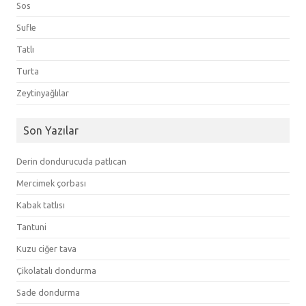
Sos
Sufle
Tatlı
Turta
Zeytinyağlılar
Son Yazılar
Derin dondurucuda patlıcan
Mercimek çorbası
Kabak tatlısı
Tantuni
Kuzu ciğer tava
Çikolatalı dondurma
Sade dondurma