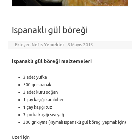
Ispanaklı gül böreği
Ekleyen
Nefis Yemekler
|
8 Mayıs 2013
Ispanaklı gül böreği malzemeleri
3 adet yufka
500 gr ıspanak
2 adet kuru soğan
1 çay kaşığı karabiber
1 çay kaşığı tuz
3 çorba kaşığı sıvı yağ
200 gr kıyma (Kıymalı ıspanaklı gül böreği yapmak için)
Üzeri için: