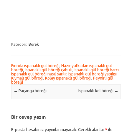
Kategori:
Börek
Fırında ıspanaklı gül böreği
,
Hazır yufkadan ıspanaklı gül
böreği
,
Ispanaklı gül böreği çabuk
,
Ispanaklı gül böreği harcı
,
Ispanaklı gül böreği nasıl sarılır
,
Ispanaklı gül böreği yapılışı
,
Kıymalı gül böreği
,
Kolay ıspanaklı gül böreği
,
Peynirli gül
böreği
Post navigation
←
Paçanga böreği
Ispanaklı kol böreği
→
Bir cevap yazın
E-posta hesabınız yayımlanmayacak.
Gerekli alanlar
*
ile