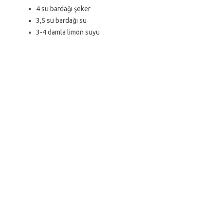
4 su bardağı şeker
3,5 su bardağı su
3-4 damla limon suyu