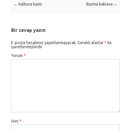
Post navigation
←
Kalbura bastı
Burma baklava
→
Bir cevap yazın
E-posta hesabınız yayımlanmayacak.
Gerekli alanlar
*
ile
işaretlenmişlerdir
Yorum
*
İsim
*