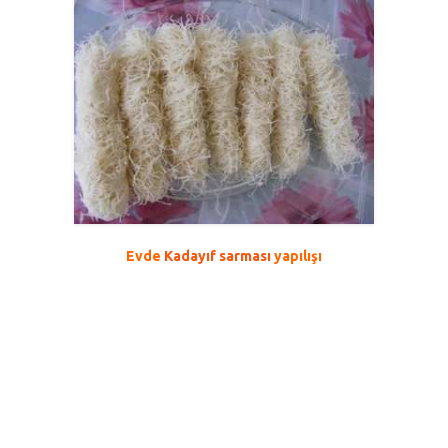
Evde
Kadayıf sarması
yapılışı