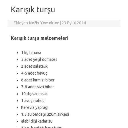
Karışık turşu
Ekleyen
Nefis Yemekler
|
23 Eylül 2014
Karışık turşu malzemeleri
1 kg lahana
5 adet yeşil domates
2 adet salatalık
4-5 adet havuç
6 adet kırmızı biber
7-8 adet sivri biber
10 diş sarımsak
1 avuç nohut
Kereviz yaprağı
1,5 su bardağı üzüm sirkesi
alabildiği kadar su
1 çay bardağı kaya tuzu