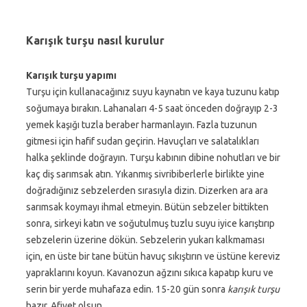
Karışık turşu nasıl kurulur
Karışık turşu yapımı
Turşu için kullanacağınız suyu kaynatın ve kaya tuzunu katıp
soğumaya bırakın. Lahanaları 4-5 saat önceden doğrayıp 2-3
yemek kaşığı tuzla beraber harmanlayın. Fazla tuzunun
gitmesi için hafif sudan geçirin. Havuçları ve salatalıkları
halka şeklinde doğrayın. Turşu kabının dibine nohutları ve bir
kaç diş sarımsak atın. Yıkanmış sivribiberlerle birlikte yine
doğradığınız sebzelerden sırasıyla dizin. Dizerken ara ara
sarımsak koymayı ihmal etmeyin. Bütün sebzeler bittikten
sonra, sirkeyi katın ve soğutulmuş tuzlu suyu iyice karıştırıp
sebzelerin üzerine dökün. Sebzelerin yukarı kalkmaması
için, en üste bir tane bütün havuç sıkıştırın ve üstüne kereviz
yapraklarını koyun. Kavanozun ağzını sıkıca kapatıp kuru ve
serin bir yerde muhafaza edin. 15-20 gün sonra
karışık turşu
hazır. Afiyet olsun.