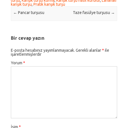
turşu
,
Karışık turşu kurma
,
Karışık turşu nasıl kurulur
,
Lahanalı
karışık turşu
,
Pratik karışık turşu
Post navigation
←
Pancar turşusu
Taze fasülye turşusu
→
Bir cevap yazın
E-posta hesabınız yayımlanmayacak.
Gerekli alanlar
*
ile
işaretlenmişlerdir
Yorum
*
İsim
*