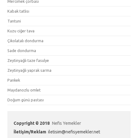
Mercimek çorbası
Kabak tatlısı
Tantuni
Kuzu ciğer tava
Çikolatalı dondurma
Sade dondurma
Zeytinyağlı taze fasulye
Zeytinyağlı yaprak sarma
Pankek
Maydanozlu omlet
Doğum günü pastası
Copyright © 2018
Nefis Yemekler
İletişim/Reklam
iletisim@nefisyemekler.net