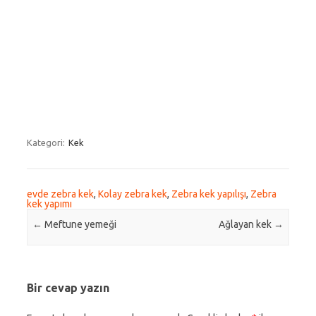
Kategori:
Kek
evde zebra kek
,
Kolay zebra kek
,
Zebra kek yapılışı
,
Zebra
kek yapımı
Post navigation
←
Meftune yemeği
Ağlayan kek
→
Bir cevap yazın