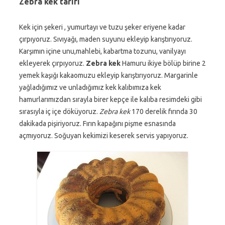
Zebra kek tarifi
Kek için şekeri , yumurtayı ve tuzu şeker eriyene kadar
çırpıyoruz. Sıvıyağı, maden suyunu ekleyip karıştırıyoruz.
Karşımın içine unu,mahlebi, kabartma tozunu, vanilyayı
ekleyerek çırpıyoruz.
Zebra kek
Hamuru ikiye bölüp birine 2
yemek kaşığı kakaomuzu ekleyip karıştırıyoruz. Margarinle
yağladığımız ve unladığımız kek kalıbımıza kek
hamurlarımızdan sırayla birer kepçe ile kalıba resimdeki gibi
sırasıyla iç içe döküyoruz.
Zebra kek
170 derelik fırında 30
dakikada pişiriyoruz. Fırın kapağını pişme esnasında
açmıyoruz. Soğuyan kekimizi keserek servis yapıyoruz.