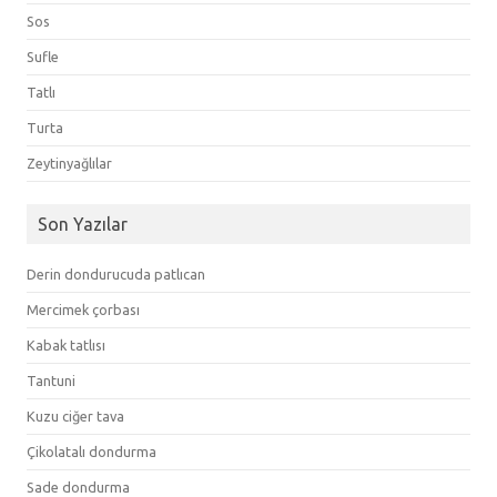
Sos
Sufle
Tatlı
Turta
Zeytinyağlılar
Son Yazılar
Derin dondurucuda patlıcan
Mercimek çorbası
Kabak tatlısı
Tantuni
Kuzu ciğer tava
Çikolatalı dondurma
Sade dondurma