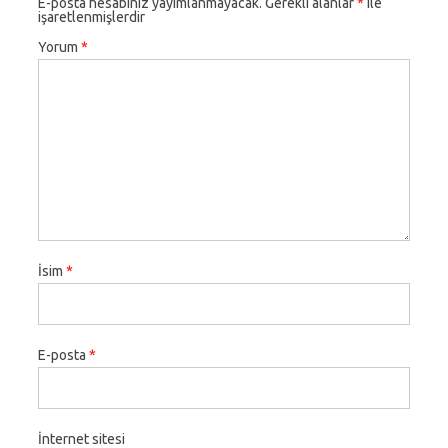
E-posta hesabınız yayımlanmayacak.
Gerekli alanlar
*
ile
işaretlenmişlerdir
Yorum
*
İsim
*
E-posta
*
İnternet sitesi