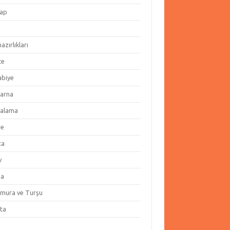
ap
hazırlıkları
te
abiye
arna
alama
ze
ta
v
za
amura ve Turşu
ata