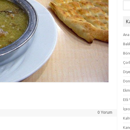
Ara
K
Ana
Balı
Bör
Çor
Diye
Don
Ekm
Etli
İçec
0 Yorum
Kahv
Kan