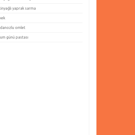
tinyağlı yaprak sarma
kek
danozlu omlet
um günü pastası