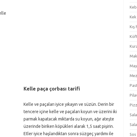
Keb
elle
Kek
Kış 
Köf
Kur
Mak
May
Me
Pas
Kelle paça çorbası tarifi
Pila
Kelle ve paçaları iyice yıkayın ve süzün. Derin bir
Piz
tencere içine kelle ve paçaları koyun ve üzerini iki
Sal
parmak kapatacak miktarda su koyun, ağır ateşte
Sal
üzerinde biriken köpükleri alarak 1,5 saat pişirin.
Etler iyice haşlandıktan sonra süzgeç yardımı ile
Sos