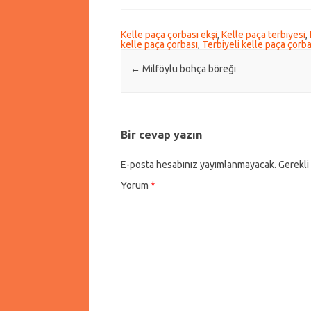
Kelle paça çorbası ekşi
,
Kelle paça terbiyesi
,
kelle paça çorbası
,
Terbiyeli kelle paça çorba
Post navigation
←
Milföylü bohça böreği
Bir cevap yazın
E-posta hesabınız yayımlanmayacak.
Gerekli
Yorum
*