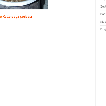
Zey
Pan
de
Kelle paça çorbası
May
Doğ