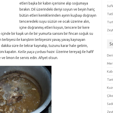
etleri başka bir kabın içerisine alıp soğumaya
Sufl
bırakın. Dil üzerindeki deriyi soyun ve beyin hariç
Tatl
bütün etleri kemiklerinden ayırın kuşbaşı doğrayın
tenceredeki suyu süzün ve ocak üzerine alın,
Tur
içine doğranmış etleri koyun, tencere bir kere
Zeyt
içinde bir kaşık un ile bir yumurta sarısını bir fincan soğuk su
 terbiyesi ile karıştırın terbiyesini yavaş yavaş kaynayan
S
 dakika süre ile tekrar kaynatıp, tuzunu karar hale getirin,
ını kapatın.
Kelle paça çorbası
hazır. Üzerine tereyağ ile hafif
Der
 ve limon ile servis edin. Afiyet olsun.
Mer
Kaba
Tan
Kuzu
Çik
Sad
Zeyt