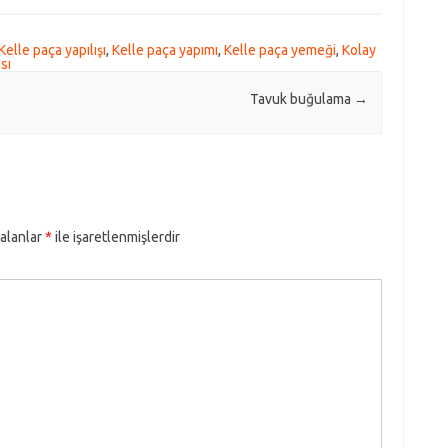
Kelle paça yapılışı
,
Kelle paça yapımı
,
Kelle paça yemeği
,
Kolay
sı
Tavuk buğulama
→
 alanlar
*
ile işaretlenmişlerdir