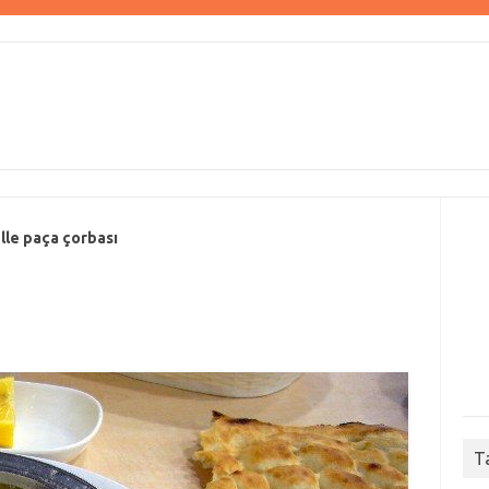
lle paça çorbası
T