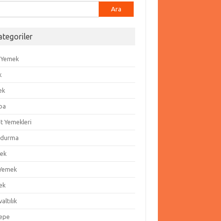
ma:
ategoriler
 Yemek
k
ek
ba
t Yemekleri
durma
ek
 Yemek
ek
altılık
epe