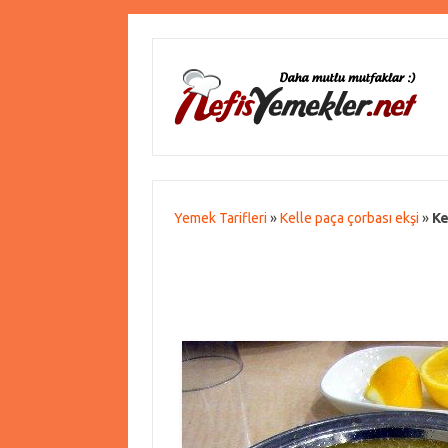
Yemek Tarifleri
»
Kelle paça çorbası ekşi
»
Ke