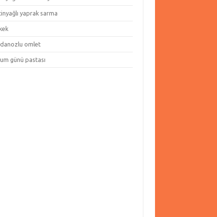
tinyağlı yaprak sarma
kek
danozlu omlet
um günü pastası