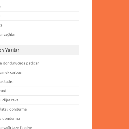
e
ı
ta
inyağlılar
on Yazılar
in dondurucuda patlıcan
cimek çorbası
k tatlısı
tuni
 ciğer tava
olatalı dondurma
e dondurma
inyağlı taze fasulye