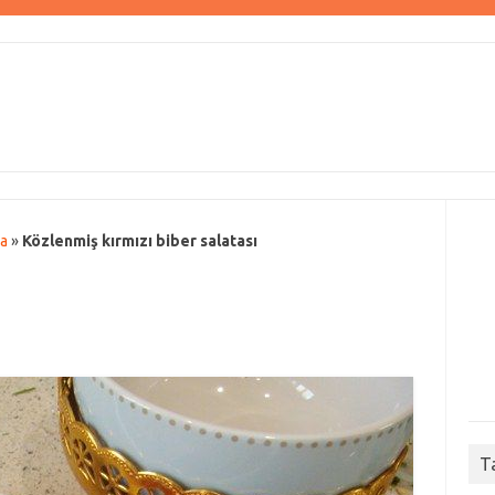
da
»
Közlenmiş kırmızı biber salatası
T