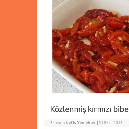
Közlenmiş kırmızı bibe
Ekleyen
Nefis Yemekler
|
31 Ekim 2013