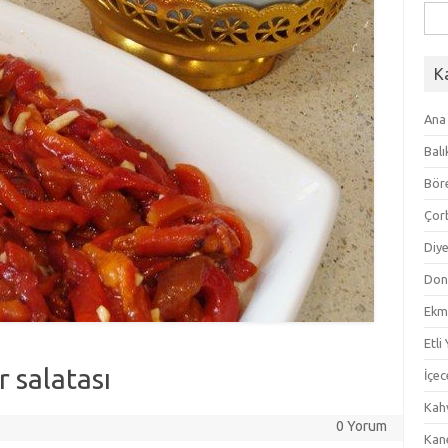
Ara
K
Ana
Balı
Bör
Çor
Diye
Don
Ekm
Etli
r salatası
İçec
Kahv
0 Yorum
Kan