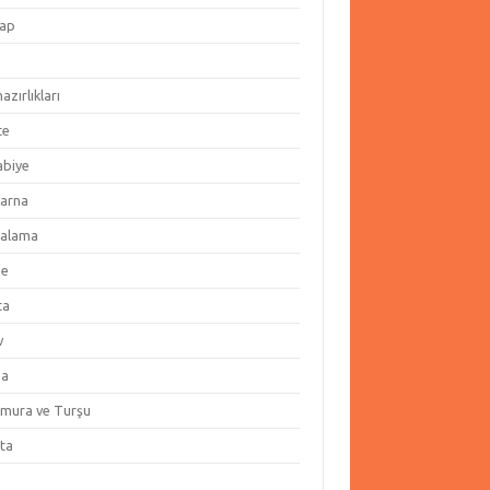
ap
hazırlıkları
te
abiye
arna
alama
ze
ta
v
za
amura ve Turşu
ata