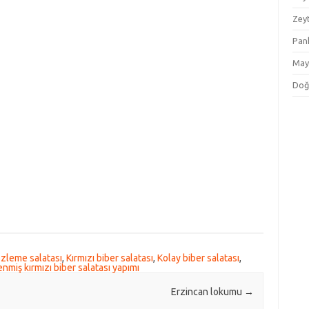
Zey
Pan
May
Doğ
özleme salatası
,
Kırmızı biber salatası
,
Kolay biber salatası
,
nmiş kırmızı biber salatası yapımı
Erzincan lokumu
→