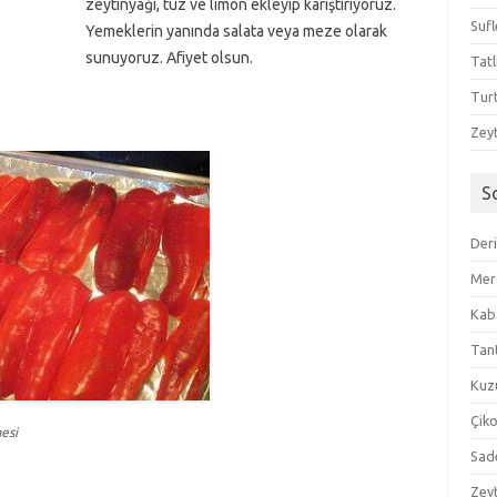
zeytinyağı, tuz ve limon ekleyip karıştırıyoruz.
Sufl
Yemeklerin yanında salata veya meze olarak
sunuyoruz. Afiyet olsun.
Tatl
Tur
Zeyt
S
Der
Mer
Kaba
Tan
Kuzu
Çik
esi
Sad
Zeyt