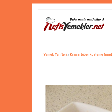
Yemek Tarifleri
»
Kırmızı biber közleme fırın