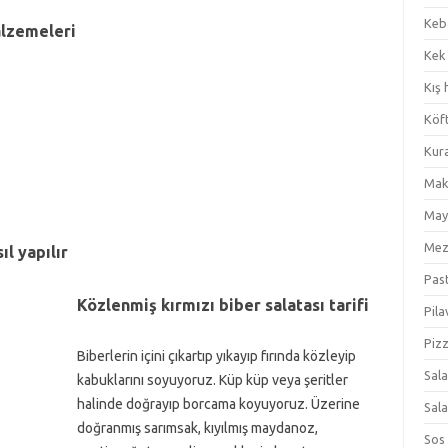
Keb
alzemeleri
Kek
Kış 
Köf
Kur
Mak
May
Me
ıl yapılır
Pas
Közlenmiş kırmızı biber salatası tarifi
Pila
Piz
Biberlerin içini çıkartıp yıkayıp fırında közleyip
Sal
kabuklarını soyuyoruz. Küp küp veya şeritler
halinde doğrayıp borcama koyuyoruz. Üzerine
Sal
doğranmış sarımsak, kıyılmış maydanoz,
Sos