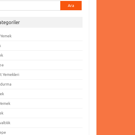
ma:
ategoriler
 Yemek
k
ek
ba
t Yemekleri
durma
ek
 Yemek
ek
altılık
epe