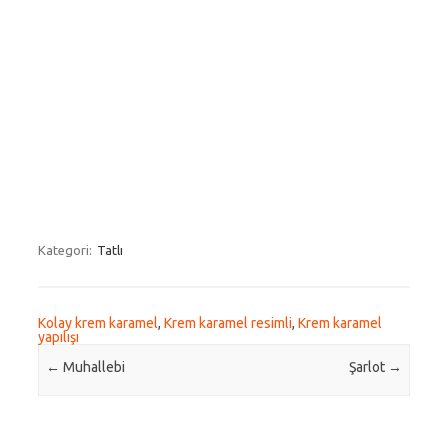
Kategori:
Tatlı
Kolay krem karamel
,
Krem karamel resimli
,
Krem karamel
yapılışı
Post navigation
←
Muhallebi
Şarlot
→