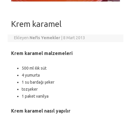
Krem karamel
Ekleyen
Nefis Yemekler
|
8 Mart 2013
Krem karamel malzemeleri
500 ml ılık süt
4 yumurta
1 su bardağı şeker
tozşeker
1 paket vanilya
Krem karamel nasıl yapılır