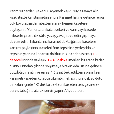
Yarım su bardağı şekeri 3-4 yemek kaşığı suyla tavaya alıp
kısık ateşte karıştırmadan eritin. Karamel haline gelince rengi
çok koyulaşmadan ateşten alarak hemen kaselere
paylaştırın. Yumurtaları kalan şekeri ve vanilyayı kasede
mikserle çırpın, ılık sütü yavaş yavaş ilave edin çırpmaya
devam edin. Tabanlarına karamel döktüğümüz kaselere
karışımı paylaştırın. Kaseleri fırın tepsisine yerleştirin ve
tepsinin yarısına kadar su doldurun. Önceden ısıtımış
180
dereceli
fırında yaklaşık
35-40 dakika
üzerleri kızarana kadar
pişirin. Fırından çıkınca soğumaya bırakın oda ısısına gelince
buzdolabına alın ve en az 4-5 saat beklettikten sonra, krem
karameli kaseden kolayca çıkarabilmek için, içi sıcak su dolu
bir kabın içinde 1-2 dakika bekletin kaseleri ters çevirerek
servis tabağına alarak servis yapın. Afiyet olsun.