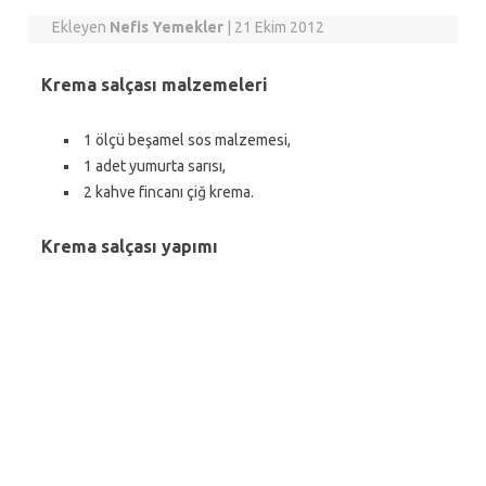
Ekleyen
Nefis Yemekler
|
21 Ekim 2012
Krema salçası malzemeleri
1 ölçü beşamel sos malzemesi,
1 adet yumurta sarısı,
2 kahve fincanı çiğ krema.
Krema salçası yapımı