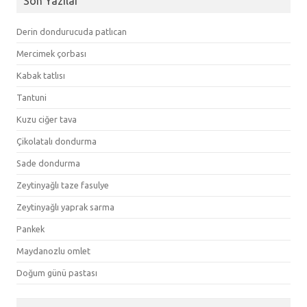
Son Yazılar
Derin dondurucuda patlıcan
Mercimek çorbası
Kabak tatlısı
Tantuni
Kuzu ciğer tava
Çikolatalı dondurma
Sade dondurma
Zeytinyağlı taze fasulye
Zeytinyağlı yaprak sarma
Pankek
Maydanozlu omlet
Doğum günü pastası