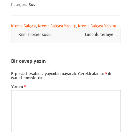
Kategori:
Sos
Krema Salçası
,
Krema Salçası Yapılışı
,
Krema Salçası Yapımı
Post navigation
←
Kırmızı biber sosu
Limonlu terbiye
→
Bir cevap yazın
E-posta hesabınız yayımlanmayacak.
Gerekli alanlar
*
ile
işaretlenmişlerdir
Yorum
*