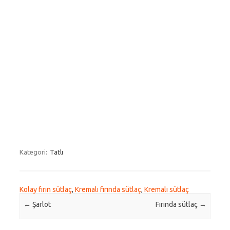
Kategori:
Tatlı
Kolay fırın sütlaç
,
Kremalı fırında sütlaç
,
Kremalı sütlaç
Post navigation
←
Şarlot
Fırında sütlaç
→