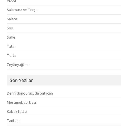
Pizza
Salamura ve Turşu
Salata
Sos
Sufle
Tatlı
Turta
Zeytinyağlılar
Son Yazılar
Derin dondurucuda patlıcan
Mercimek çorbası
Kabak tatlısı
Tantuni