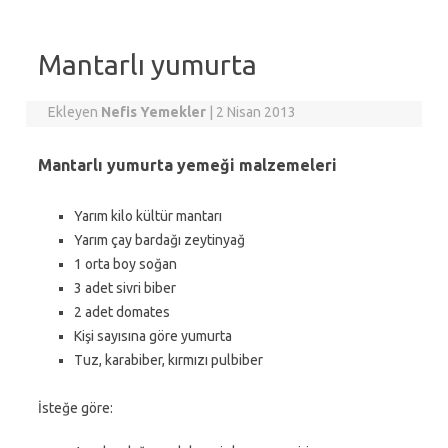
Mantarlı yumurta
Ekleyen
Nefis Yemekler
|
2 Nisan 2013
Mantarlı yumurta yemeği malzemeleri
Yarım kilo kültür mantarı
Yarım çay bardağı zeytinyağ
1 orta boy soğan
3 adet sivri biber
2 adet domates
Kişi sayısına göre yumurta
Tuz, karabiber, kırmızı pulbiber
İsteğe göre: