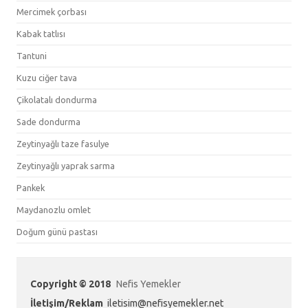
Mercimek çorbası
Kabak tatlısı
Tantuni
Kuzu ciğer tava
Çikolatalı dondurma
Sade dondurma
Zeytinyağlı taze fasulye
Zeytinyağlı yaprak sarma
Pankek
Maydanozlu omlet
Doğum günü pastası
Copyright © 2018
Nefis Yemekler
İletişim/Reklam
iletisim@nefisyemekler.net