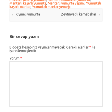
Mantarlı kaşarlı yumurta
,
Mantarlı yumurta yapımı
,
Yumurtalı
kaşarlı mantar
,
Yumurtalı mantar yemeği
Post navigation
←
Kıymalı yumurta
Zeytinyağlı karnabahar
→
Bir cevap yazın
E-posta hesabınız yayımlanmayacak.
Gerekli alanlar
*
ile
işaretlenmişlerdir
Yorum
*