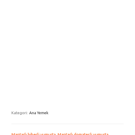
Kategori:
Ana Yemek
Mantarlı biberli yumurta
,
Mantarlı domatesli yumurta
,