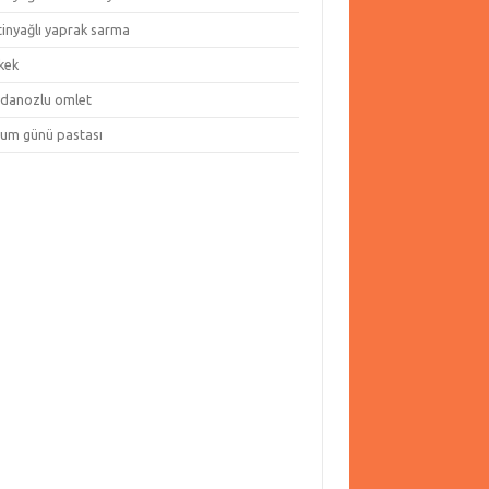
tinyağlı yaprak sarma
kek
danozlu omlet
um günü pastası