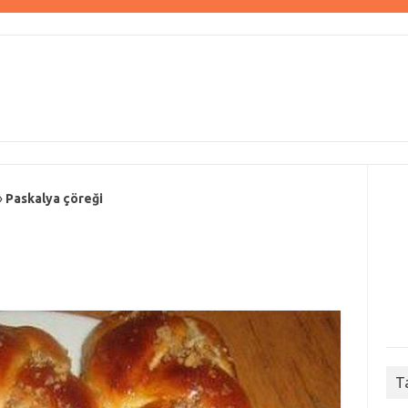
»
Paskalya çöreği
T