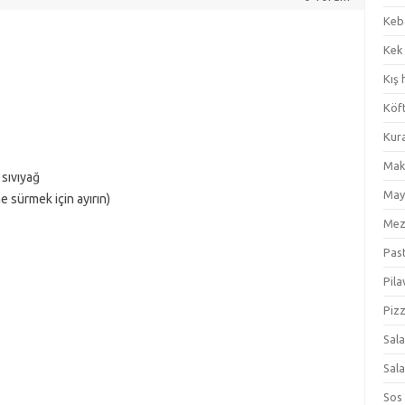
Keb
Kek
Kış 
Köf
Kur
Mak
sıvıyağ
May
e sürmek için ayırın)
Me
Pas
Pila
Piz
Sal
Sal
Sos