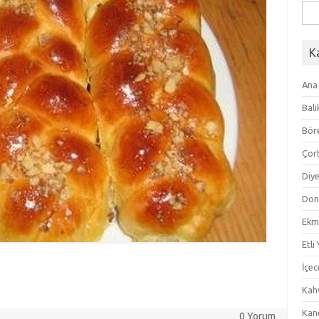
Ara
K
Ana
Balı
Bör
Çor
Diye
Don
Ekm
Etli
İçec
Kahv
Kan
0 Yorum