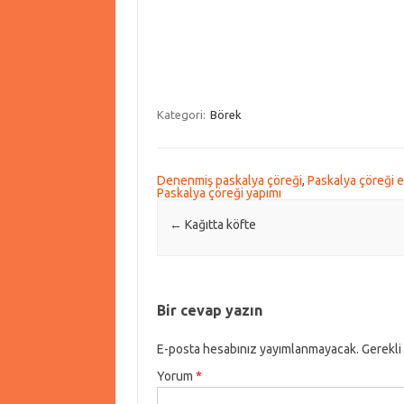
Kategori:
Börek
Denenmiş paskalya çöreği
,
Paskalya çöreği e
Paskalya çöreği yapımı
Post navigation
←
Kağıtta köfte
Bir cevap yazın
E-posta hesabınız yayımlanmayacak.
Gerekli
Yorum
*