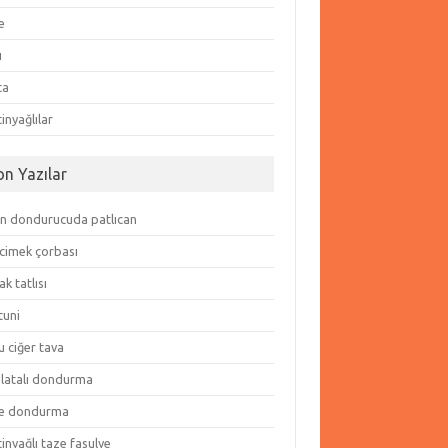
e
ı
ta
inyağlılar
on Yazılar
in dondurucuda patlıcan
cimek çorbası
k tatlısı
tuni
 ciğer tava
olatalı dondurma
e dondurma
inyağlı taze fasulye