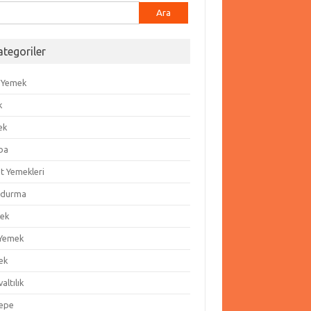
ma:
ategoriler
 Yemek
k
ek
ba
t Yemekleri
durma
ek
 Yemek
ek
altılık
epe