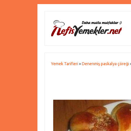
Yemek Tarifleri
»
Denenmiş paskalya çöreği