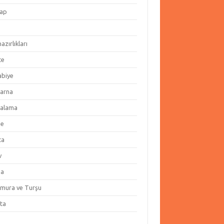
ap
hazırlıkları
te
abiye
arna
alama
ze
ta
v
za
amura ve Turşu
ata