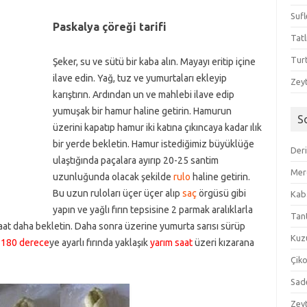
Sufl
Paskalya çöreği tarifi
Tatl
Tur
Şeker, su ve sütü bir kaba alın. Mayayı eritip içine
ilave edin. Yağ, tuz ve yumurtaları ekleyip
Zeyt
karıştırın. Ardından un ve mahlebi ilave edip
yumuşak bir hamur haline getirin. Hamurun
S
üzerini kapatıp hamur iki katına çıkıncaya kadar ılık
bir yerde bekletin. Hamur istediğimiz büyüklüğe
Der
ulaştığında paçalara ayırıp 20-25 santim
Mer
uzunluğunda olacak şekilde
rulo
haline getirin.
Bu uzun ruloları üçer üçer alıp
saç
örgüsü gibi
Kaba
yapın ve yağlı fırın tepsisine 2 parmak aralıklarla
Tan
 saat daha bekletin. Daha sonra üzerine yumurta sarısı sürüp
Kuzu
ş
180 derece
ye ayarlı fırında yaklaşık
yarım saat
üzeri kızarana
Çik
Sad
Zeyt