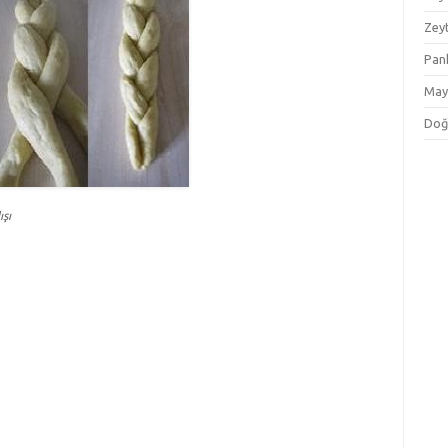
Zey
Pan
May
Doğ
ışı