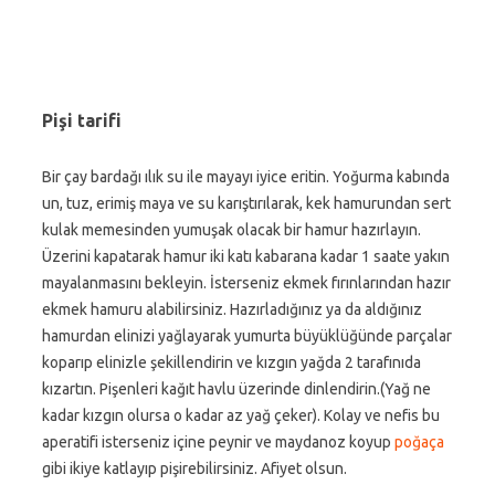
Pişi tarifi
Bir çay bardağı ılık su ile mayayı iyice eritin. Yoğurma kabında
un, tuz, erimiş maya ve su karıştırılarak, kek hamurundan sert
kulak memesinden yumuşak olacak bir hamur hazırlayın.
Üzerini kapatarak hamur iki katı kabarana kadar 1 saate yakın
mayalanmasını bekleyin. İsterseniz ekmek fırınlarından hazır
ekmek hamuru alabilirsiniz. Hazırladığınız ya da aldığınız
hamurdan elinizi yağlayarak yumurta büyüklüğünde parçalar
koparıp elinizle şekillendirin ve kızgın yağda 2 tarafınıda
kızartın. Pişenleri kağıt havlu üzerinde dinlendirin.(Yağ ne
kadar kızgın olursa o kadar az yağ çeker). Kolay ve nefis bu
aperatifi isterseniz içine peynir ve maydanoz koyup
poğaça
gibi ikiye katlayıp pişirebilirsiniz. Afiyet olsun.