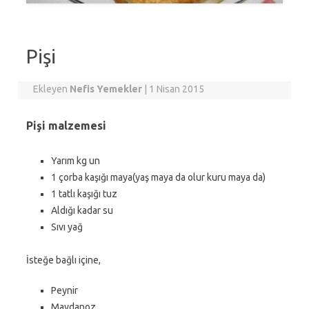
Pişi
Ekleyen
Nefis Yemekler
|
1 Nisan 2015
Pişi malzemesi
Yarım kg un
1 çorba kaşığı maya(yaş maya da olur kuru maya da)
1 tatlı kaşığı tuz
Aldığı kadar su
Sıvı yağ
İsteğe bağlı içine,
Peynir
Maydanoz