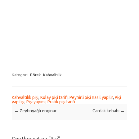
Kategori:
Börek
Kahvaltılık
Kahvaltılık pişi
,
Kolay pişi tarifi
,
Peynirli pişi nasıl yapılır
,
Pişi
yapılışı
,
Pişi yapımı
,
Pratik pişi tarifi
Post navigation
←
Zeytinyağlı enginar
Çardak kebabı
→
One thought on “
Pişi
”