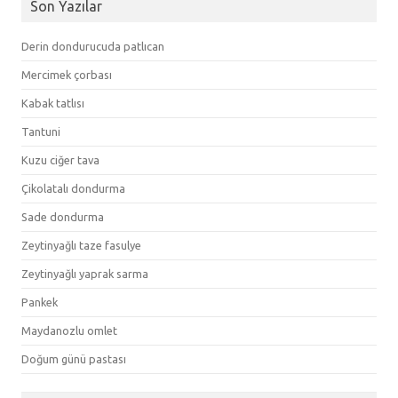
Son Yazılar
Derin dondurucuda patlıcan
Mercimek çorbası
Kabak tatlısı
Tantuni
Kuzu ciğer tava
Çikolatalı dondurma
Sade dondurma
Zeytinyağlı taze fasulye
Zeytinyağlı yaprak sarma
Pankek
Maydanozlu omlet
Doğum günü pastası