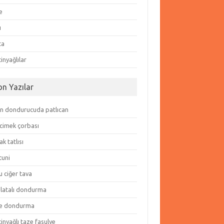
e
ı
ta
inyağlılar
on Yazılar
in dondurucuda patlıcan
cimek çorbası
k tatlısı
tuni
 ciğer tava
olatalı dondurma
e dondurma
inyağlı taze fasulye