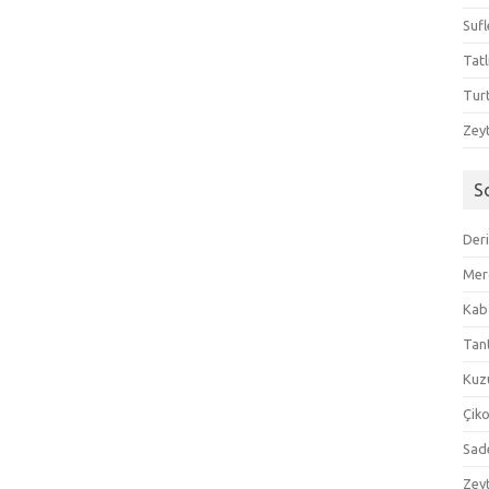
Sufl
Tatl
Tur
Zeyt
S
Der
Mer
Kaba
Tan
Kuzu
Çik
Sad
Zeyt