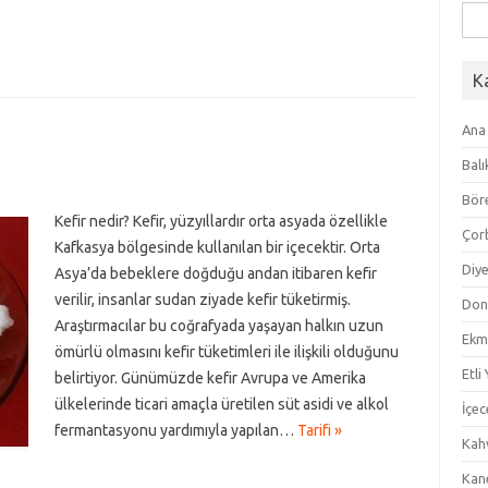
Ara
K
Ana
Balı
Bör
Kefir nedir? Kefir, yüzyıllardır orta asyada özellikle
Çor
Kafkasya bölgesinde kullanılan bir içecektir. Orta
Diye
Asya’da bebeklere doğduğu andan itibaren kefir
verilir, insanlar sudan ziyade kefir tüketirmiş.
Don
Araştırmacılar bu coğrafyada yaşayan halkın uzun
Ekm
ömürlü olmasını kefir tüketimleri ile ilişkili olduğunu
Etli
belirtiyor. Günümüzde kefir Avrupa ve Amerika
ülkelerinde ticari amaçla üretilen süt asidi ve alkol
İçec
fermantasyonu yardımıyla yapılan…
Tarifi »
Kahv
Kan