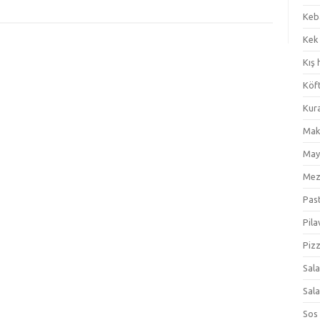
Keb
Kek
Kış 
Köf
Kur
Mak
May
Me
Pas
Pila
Piz
Sal
Sal
Sos