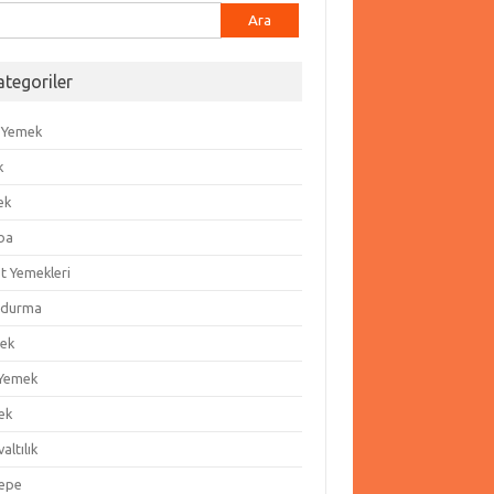
ma:
ategoriler
 Yemek
k
ek
ba
t Yemekleri
durma
ek
 Yemek
ek
altılık
epe