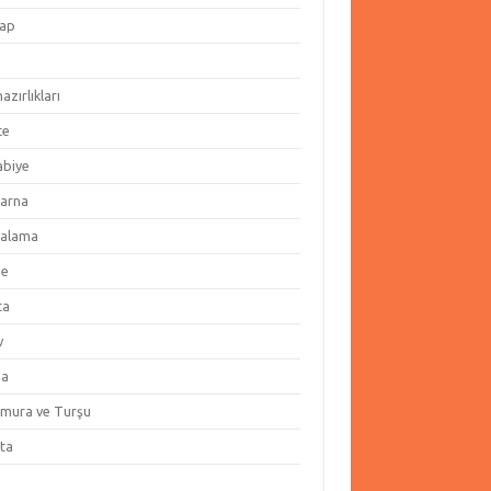
ap
hazırlıkları
te
abiye
arna
alama
ze
ta
v
za
amura ve Turşu
ata