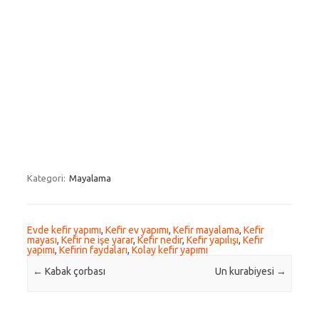
Kategori:
Mayalama
Evde kefir yapımı
,
Kefir ev yapımı
,
Kefir mayalama
,
Kefir
mayası
,
Kefir ne işe yarar
,
Kefir nedir
,
Kefir yapılışı
,
Kefir
yapımı
,
Kefirin faydaları
,
Kolay kefir yapımı
Post navigation
←
Kabak çorbası
Un kurabiyesi
→