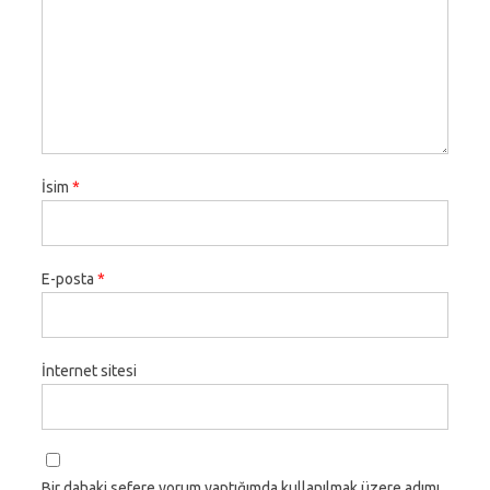
İsim
*
E-posta
*
İnternet sitesi
Bir dahaki sefere yorum yaptığımda kullanılmak üzere adımı,