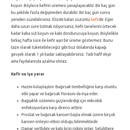
koyun. Böylece kefirin üremesi yavaşlayacaktır. Bir kaç gün
bu şekilde fazla değişmeden durabilir. Bir kaç gün sonra
yeniden süzebilirsiniz. Elizde kalan süzüntü
kefir
dir. Eğer
daha uzun süre tutmak istiyorsanız, kefir tanelerini örtecek
kadar kaba süt koyun ve kabı dondurucuya koyun. Böylelikle
birkaç hafta süre ile kefir aşırı bir üreme göstermez. Bunu
taze olarak tüketebileceğiz gibi buz dolabında kapağı
gevşek olarak 1 yıl kadar saklayabilirsiniz. Tadı hafif ekşir
ama faydalarında azalma olmaz.
Kefir ne işe yarar
Hazmı kolaylaştırır. Bağırsak tembelliğine karşı olumlu
etki yapar ve bağırsak florasını da inşa eder.
Bağışıklık sistemini güçlendirdiği için mikrobik
enfeksiyonlara karşı direnci arttırır.
Prostat ve bağırsak kanseri başta olmak üzere birçok
kanseri önleyici etkisi olduğu bilinmektedir.
Damar sertliğini ve kalp krizi riskini önler. Selülitlere