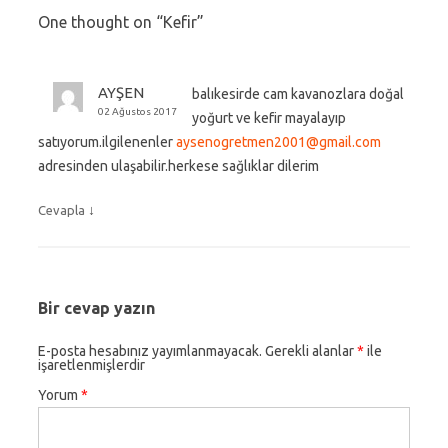
One thought on “
Kefir
”
AYŞEN
balıkesirde cam kavanozlara doğal
02 Ağustos 2017
yoğurt ve kefir mayalayıp
satıyorum.ilgilenenler
aysenogretmen2001@gmail.com
adresinden ulaşabilir.herkese sağlıklar dilerim
↓
Cevapla
Bir cevap yazın
E-posta hesabınız yayımlanmayacak.
Gerekli alanlar
*
ile
işaretlenmişlerdir
Yorum
*