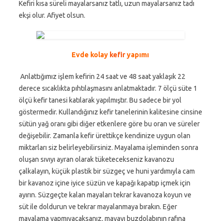
Kefiri kısa süreli mayalarsanız tatlı, uzun mayalarsanız tadı
ekşi olur. Afiyet olsun.
Evde kolay
kefir
yapımı
Anlattığımız işlem kefirin 24 saat ve 48 saat yaklaşık 22
derece sıcaklıkta pıhtılaşmasını anlatmaktadır. 7 ölçü süte 1
ölçü kefir tanesi katılarak yapılmıştır. Bu sadece bir yol
göstermedir. Kullandığınız kefir tanelerinin kalitesine cinsine
sütün yağ oranı gibi diğer etkenlere göre bu oran ve süreler
değişebilir. Zamanla kefir ürettikçe kendinize uygun olan
miktarları siz belirleyebilirsiniz. Mayalama işleminden sonra
oluşan sıvıyı ayran olarak tüketecekseniz kavanozu
çalkalayın, küçük plastik bir süzgeç ve huni yardımıyla cam
bir kavanoz içine iyice süzün ve kapağı kapatıp içmek için
ayırın. Süzgeçte kalan mayaları tekrar kavanoza koyun ve
süt ile doldurun ve tekrar mayalanmaya bırakın. Eğer
mayalama yapmıyacaksanız, mayayı buzdolabının rafına