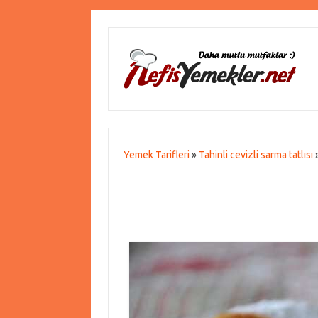
Yemek Tarifleri
»
Tahinli cevizli sarma tatlısı