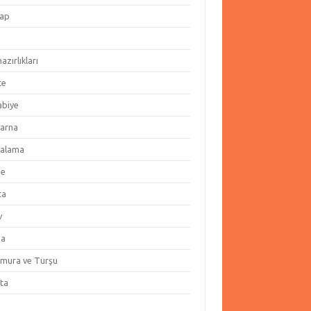
ap
hazırlıkları
te
abiye
arna
alama
ze
ta
v
za
amura ve Turşu
ata