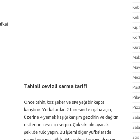
Keb
Kek
fka)
Kış 
Köf
Kur
Mak
May
Me
Tahinli cevizli sarma tarifi
Pas
Pila
Önce tahin, toz şeker ve sıvı yağı bir kapta
Piz
karıştırın. Yufkalardan 2 tanesini tezgaha açın,
üzerine 4 yemek kaşığı karışım gezdirin ve dağıtın
Sal
üstlerine ceviz içi serpin. Çok sıkı olmayacak
Sal
şekilde rulo yapın. Bu işlemi diğer yufkalarada
Sos
yapıp hepsini yağlı kağıt serilmiş tepsiye dizin ve