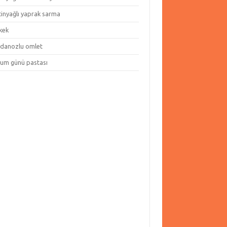
tinyağlı yaprak sarma
kek
danozlu omlet
um günü pastası