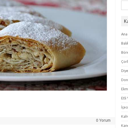
Ara
K
Ana
Balı
Bör
Çor
Diye
Don
Ekm
Etli
İçec
Kahv
0 Yorum
Kan