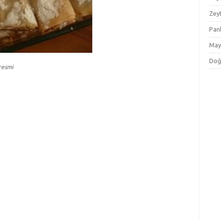
Zey
Pan
May
Doğ
 resmi