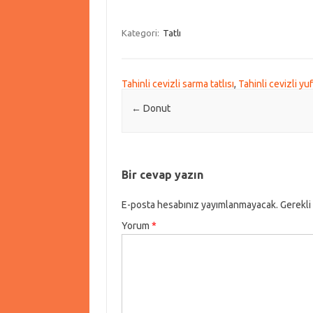
Kategori:
Tatlı
Tahinli cevizli sarma tatlısı
,
Tahinli cevizli y
Post navigation
←
Donut
Bir cevap yazın
E-posta hesabınız yayımlanmayacak.
Gerekli
Yorum
*