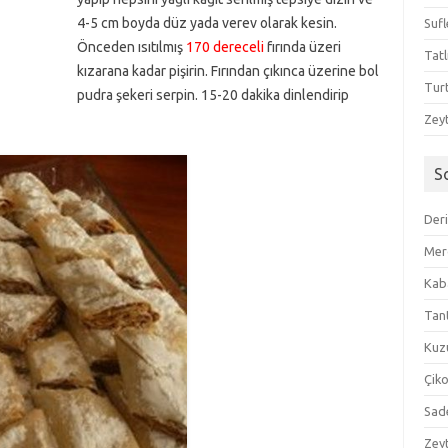
4-5 cm boyda düz yada verev olarak kesin.
Sufl
Önceden ısıtılmış
170 dereceli
fırında üzeri
Tatl
kızarana kadar pişirin. Fırından çıkınca üzerine bol
Tur
pudra şekeri serpin. 15-20 dakika dinlendirip
Zeyt
S
Der
Mer
Kaba
Tan
Kuzu
Çik
Sad
Zeyt