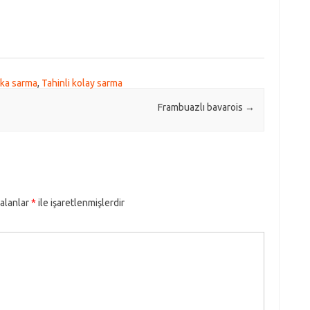
ufka sarma
,
Tahinli kolay sarma
Frambuazlı bavarois
→
 alanlar
*
ile işaretlenmişlerdir