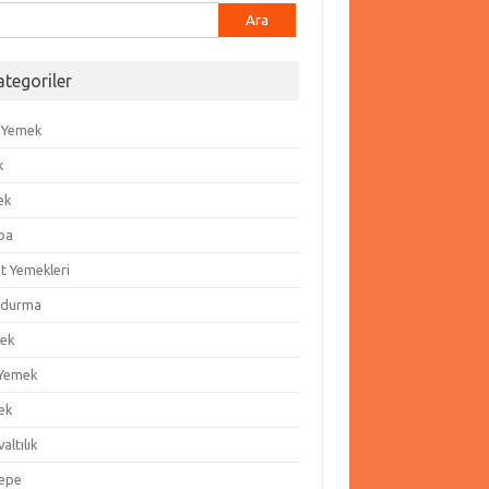
ma:
ategoriler
 Yemek
k
ek
ba
t Yemekleri
durma
ek
 Yemek
ek
altılık
epe