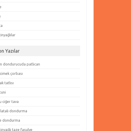
e
ı
ta
inyağlılar
on Yazılar
in dondurucuda patlıcan
cimek çorbası
k tatlısı
tuni
 ciğer tava
olatalı dondurma
e dondurma
inyağlı taze fasulye