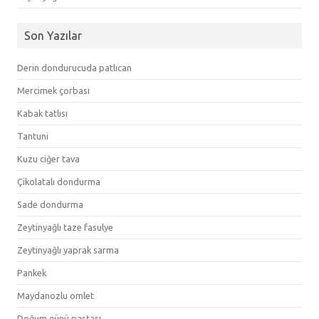
Son Yazılar
Derin dondurucuda patlıcan
Mercimek çorbası
Kabak tatlısı
Tantuni
Kuzu ciğer tava
Çikolatalı dondurma
Sade dondurma
Zeytinyağlı taze fasulye
Zeytinyağlı yaprak sarma
Pankek
Maydanozlu omlet
Doğum günü pastası