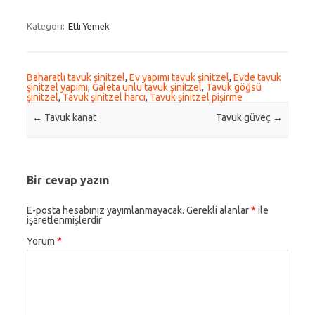
Kategori:
Etli Yemek
Baharatlı tavuk şinitzel
,
Ev yapımı tavuk şinitzel
,
Evde tavuk
şinitzel yapımı
,
Galeta unlu tavuk şinitzel
,
Tavuk göğsü
şinitzel
,
Tavuk şinitzel harcı
,
Tavuk şinitzel pişirme
Post navigation
←
Tavuk kanat
Tavuk güveç
→
Bir cevap yazın
E-posta hesabınız yayımlanmayacak.
Gerekli alanlar
*
ile
işaretlenmişlerdir
Yorum
*