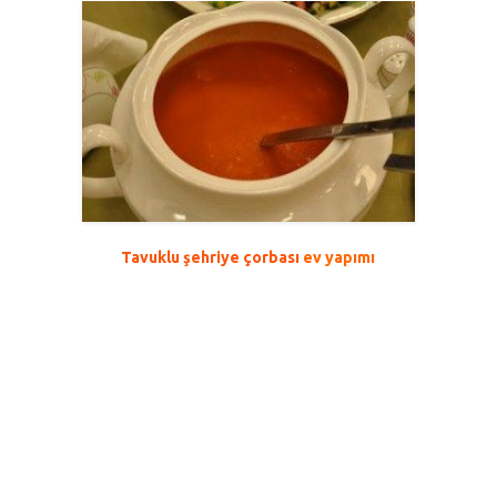
Tavuklu şehriye çorbası
ev yapımı