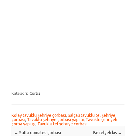
Kategori:
Çorba
Kolay tavuklu şehriye çorbası
,
Salçalı tavuklu tel şehriye
çorbası
,
Tavuklu şehriye çorbası yapımı
,
Tavuklu şehriyeli
çorba yapılışı
,
Tavuklu tel şehriye çorbası
Post navigation
←
Sütlü domates çorbası
Bezelyeli kiş
→