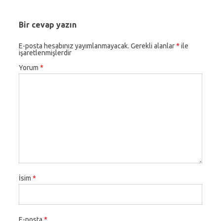
Bir cevap yazın
E-posta hesabınız yayımlanmayacak.
Gerekli alanlar
*
ile
işaretlenmişlerdir
Yorum
*
İsim
*
E-posta
*