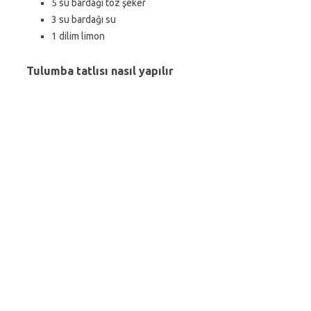
5 su bardağı toz şeker
3 su bardağı su
1 dilim limon
Tulumba tatlısı nasıl yapılır