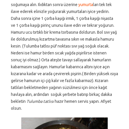
soğumaya alın. Ilıdıktan sonra üzerine
yumurta
ları tek tek
ilave ederek elinizle yoğurarak yumurtaları iyice yedirin.
Daha sonra içine 1 çorba kaşığı irmik, 1 çorba kaşığı nişasta
ve 1 çorba kaşığı pirinç ununu ilave edin ve tekrar yoğurun.
Hamuru ucu tırtıklı bir krema torbasına doldurun. Bol sıvı yağ
ile doldurulmuş kızartma tavasına sıkın ve makasla hamuru
kesin. (Tulumba tatlısı püf noktası sıvı yağ soğuk olacak.
Nedeni ise hamur birden sıcak yağda pişirilirse istenen
sonuç iyi olmaz.) Orta ateşte tavayı sallayarak hamurların
kabarmasını sağlayın. Hamurlar kabarınca altını iyice açın
kızarana kadar ve arada çevirerek pişirin.( Birden yüksek ısıya
gelirse hamurun içi çiğ kalır ve fazla kabarmaz). Kızaran
tatlıları bekletmeden yağının süzülmesi için önce kağıt
havlaya alın, ardından soğuk şerbete batırıp birkaç dakika
bekletin
Tulumba tatlısı
hazır hemen servis yapın. Afiyet
olsun.