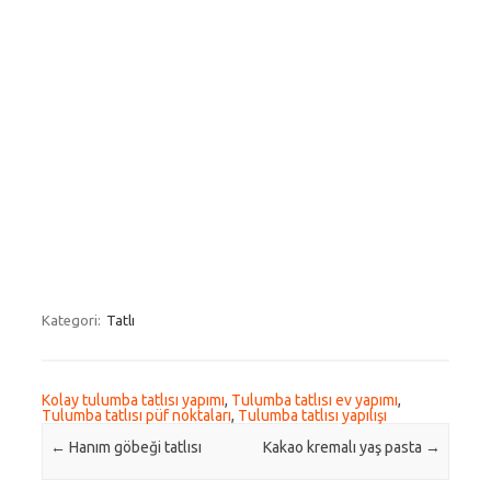
Kategori:
Tatlı
Kolay tulumba tatlısı yapımı
,
Tulumba tatlısı ev yapımı
,
Tulumba tatlısı püf noktaları
,
Tulumba tatlısı yapılışı
Post navigation
←
Hanım göbeği tatlısı
Kakao kremalı yaş pasta
→