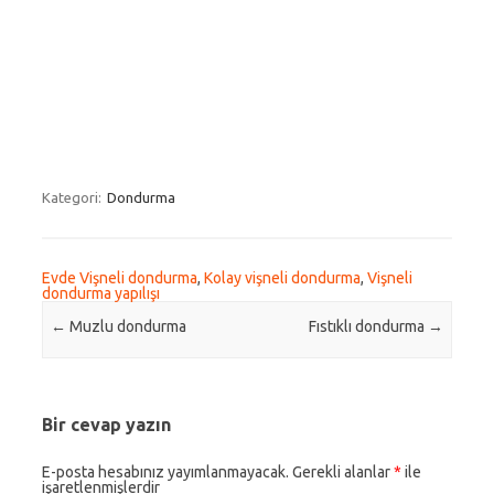
Kategori:
Dondurma
Evde Vişneli dondurma
,
Kolay vişneli dondurma
,
Vişneli
dondurma yapılışı
Post navigation
←
Muzlu dondurma
Fıstıklı dondurma
→
Bir cevap yazın
E-posta hesabınız yayımlanmayacak.
Gerekli alanlar
*
ile
işaretlenmişlerdir