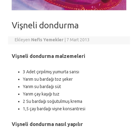
Vişneli dondurma
Ekleyen
Nefis Yemekler
|
7 Mart 2013
Vişneli dondurma malzemeleri
3 Adet çırpılmış yumurta sarısı
Yarım su bardağı toz şeker
Yarım su bardağı süt
Yarım çay kaşığı tuz
2 Su bardağı soğutulmuş krema
1,5 çay bardağı vişne konsantresi
Vişneli dondurma nasıl yapılır